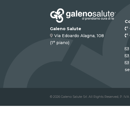
Co
Galeno Salute
Via Edoardo Alagna, 108
(1° piano)
se
© 2026 Galeno Salute Srl. All Rights Reserved, P. IVA