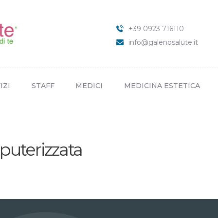
HOME
CHI SIAMO
+39 0923 716110
SERVIZI
info@galenosalute.it
STAFF
MEDICI
IZI
STAFF
MEDICI
MEDICINA ESTETICA
MEDICINA ESTETICA
NEWS
CONTATTI
puterizzata