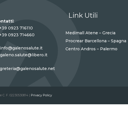
Link Utili
ntatti
:
+39 0923 716110
Medimall Atene – Grecia
+39 0923 714660
Procrear Barcellona – Spagna
info@galenosalute.it
Centro Andros – Palermo
galeno.salute@libero.it
greteria@galenosalute.net
 e C. F. 02230530814 |
Privacy Policy