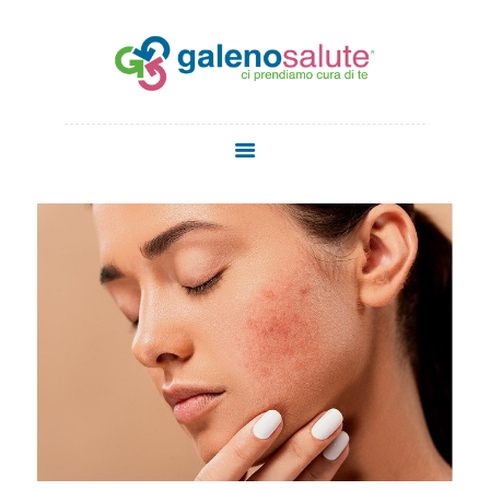
HOME
CHI SIAMO
SERVIZI
STAFF
MEDICI
MEDICINA
ESTETICA
NEWS
CONTATTI