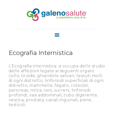
HOME
CHI SIAMO
Ecografia Internistica
SERVIZI
STAFF
L’Ecografia internistica: si occupa dello studio
MEDICI
delle affezioni legate ai seguenti organi:
collo, tiroide, ghiandole salivari, tessuti molli
MEDICINA
di ogni distretto, linfonodi superficiali di ogni
ESTETICA
distretto, mammelle, fegato, colecisti,
pancreas, milza, reni, surreni, linfonodi
NEWS
profondi, vasi addominali, tubo digerente,
CONTATTI
vescica, prostata, canali inguinali, pene,
testicoli.