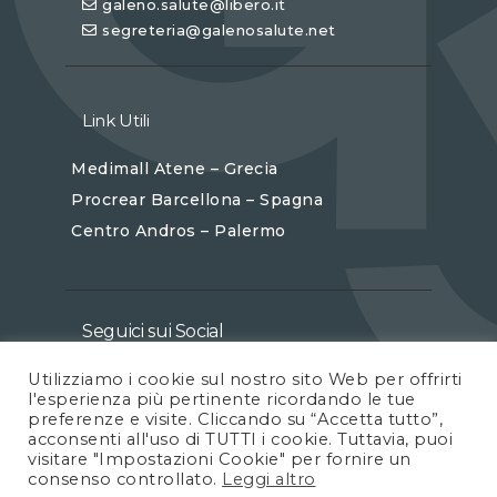
galeno.salute@libero.it
segreteria@galenosalute.net
Link Utili
Medimall Atene – Grecia
Procrear Barcellona – Spagna
Centro Andros – Palermo
Seguici sui Social
Utilizziamo i cookie sul nostro sito Web per offrirti
l'esperienza più pertinente ricordando le tue
preferenze e visite. Cliccando su “Accetta tutto”,
acconsenti all'uso di TUTTI i cookie. Tuttavia, puoi
visitare "Impostazioni Cookie" per fornire un
consenso controllato.
Leggi altro
© 2026 Galeno Salute Srl. All Rights