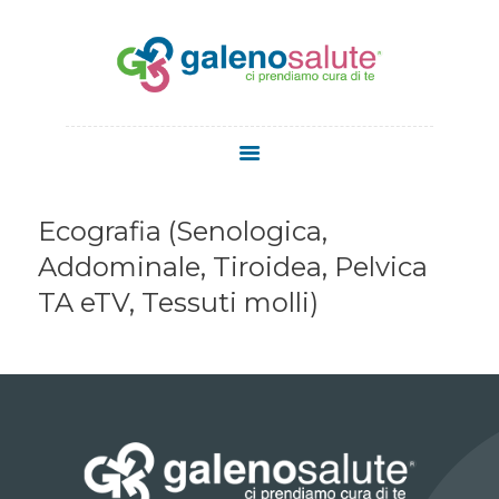
HOME
CHI SIAMO
Ecografia (Senologica,
SERVIZI
Addominale, Tiroidea, Pelvica
STAFF
TA eTV, Tessuti molli)
MEDICI
MEDICINA
ESTETICA
NEWS
CONTATTI