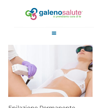
HOME
CHI SIAMO
SERVIZI
STAFF
MEDICI
MEDICINA
ESTETICA
NEWS
CONTATTI
Epilazione Permanente