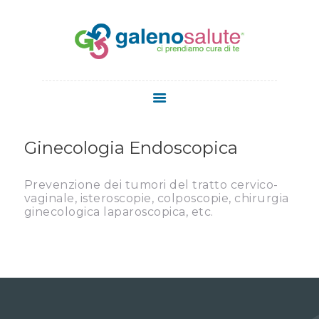
HOME
CHI SIAMO
Ginecologia Endoscopica
SERVIZI
STAFF
Prevenzione dei tumori del tratto cervico-
MEDICI
vaginale, isteroscopie, colposcopie, chirurgia
ginecologica laparoscopica, etc.
MEDICINA
ESTETICA
NEWS
CONTATTI