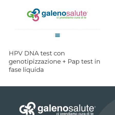
HOME
CHI SIAMO
HPV DNA test con
SERVIZI
genotipizzazione + Pap test in
STAFF
fase liquida
MEDICI
MEDICINA
ESTETICA
NEWS
CONTATTI