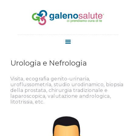
HOME
CHI SIAMO
Urologia e Nefrologia
SERVIZI
STAFF
Visita, ecografia genito-urinaria,
MEDICI
uroflussometria, studio urodinamico, biopsia
della prostata, chirurgia tradizionale e
MEDICINA
laparoscopica, valutazione andrologica,
ESTETICA
litotrissia, etc.
NEWS
CONTATTI