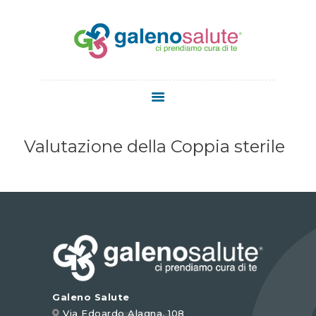
HOME
CHI SIAMO
Valutazione della Coppia sterile
SERVIZI
STAFF
MEDICI
MEDICINA
ESTETICA
NEWS
CONTATTI
Galeno Salute
Via Edoardo Alagna, 108