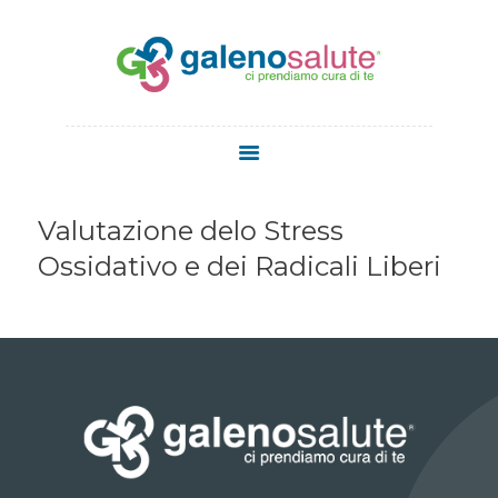
HOME
CHI SIAMO
Valutazione delo Stress
SERVIZI
Ossidativo e dei Radicali Liberi
STAFF
MEDICI
MEDICINA
ESTETICA
NEWS
CONTATTI