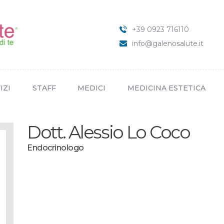
HOME
CHI SIAMO
+39 0923 716110
SERVIZI
info@galenosalute.it
STAFF
MEDICI
IZI
STAFF
MEDICI
MEDICINA ESTETICA
MEDICINA ESTETICA
NEWS
Dott. Alessio Lo Coco
CONTATTI
Endocrinologo