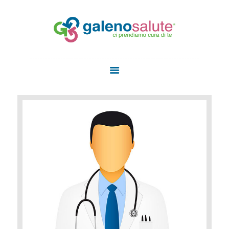
HOME
CHI SIAMO
SERVIZI
STAFF
MEDICI
MEDICINA
ESTETICA
NEWS
CONTATTI