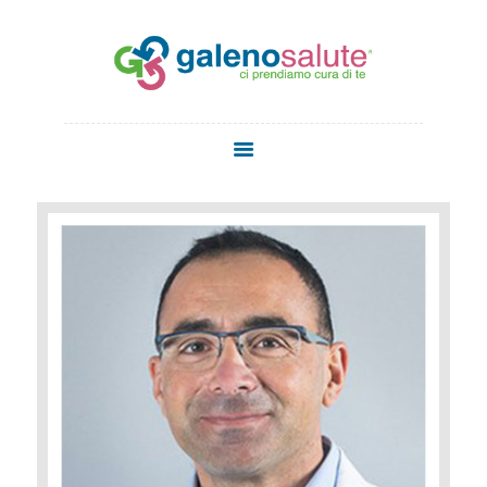
HOME
CHI SIAMO
SERVIZI
STAFF
MEDICI
MEDICINA
ESTETICA
NEWS
CONTATTI