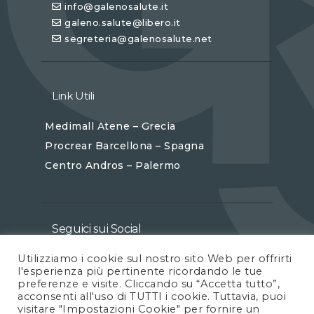
info@galenosalute.it
galeno.salute@libero.it
segreteria@galenosalute.net
Link Utili
Medimall Atene – Grecia
Procrear Barcellona – Spagna
Centro Andros – Palermo
Seguici sui Social
Utilizziamo i cookie sul nostro sito Web per offrirti
l'esperienza più pertinente ricordando le tue
preferenze e visite. Cliccando su “Accetta tutto”,
acconsenti all'uso di TUTTI i cookie. Tuttavia, puoi
visitare "Impostazioni Cookie" per fornire un