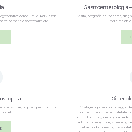
ia
Gastroenterologia –
odegenerative come il m. di Parkinson
Visita, ecografia dell’addome, diagnos
falee primarie e secondarie, etc.
delle malattie 
E
0
oscopica
Ginecolo
, isteroscopie, colposcopie, chirurgia
Visita, ecografie, monitoraggio de
pica, etc.
compartimento materno-fetale, card
non, chirurgia ginecologica tradizi
tratto cervico-vaginale, screening de
del secondo trimestre, post-coital 
E