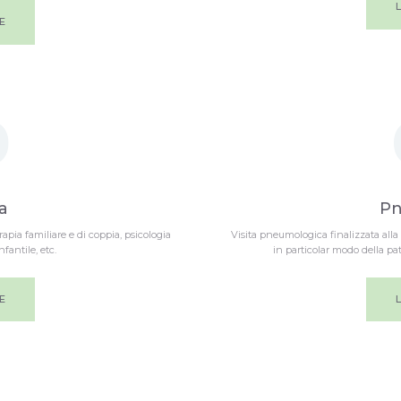
E
0
a
Pn
apia familiare e di coppia, psicologia
Visita pneumologica finalizzata alla
nfantile, etc.
in particolar modo della pa
E