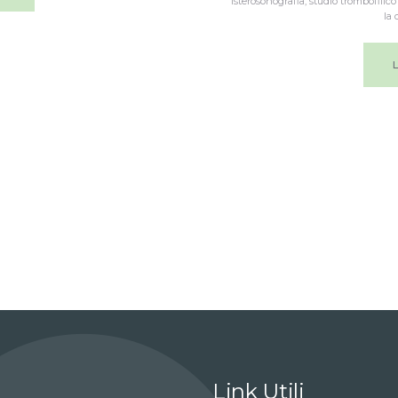
isterosonografia, studio trombofilic
la 
Link Utili