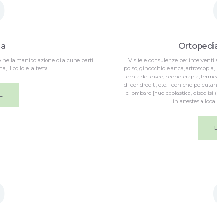
0
ia
Ortopedi
te nella manipolazione di alcune parti
Visite e consulenze per interventi 
, il collo e la testa.
polso, ginocchio e anca, artroscopia, in
ernia del disco, ozonoterapia, termoa
di condrociti, etc. Tecniche percutan
e lombare [nucleoplastica, discolisi
E
in anestesia loca
0