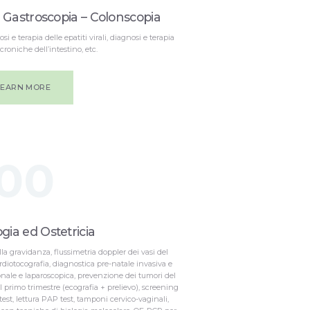
 Gastroscopia – Colonscopia
i e terapia delle epatiti virali, diagnosi e terapia
croniche dell’intestino, etc.
LEARN MORE
00
gia ed Ostetricia
lla gravidanza, flussimetria doppler dei vasi del
iotocografia, diagnostica pre-natale invasiva e
onale e laparoscopica, prevenzione dei tumori del
l primo trimestre (ecografia + prelievo), screening
test, lettura PAP test, tamponi cervico-vaginali,