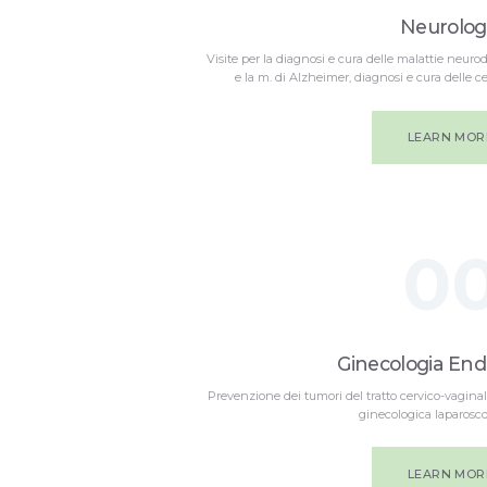
Neurolog
Visite per la diagnosi e cura delle malattie neur
e la m. di Alzheimer, diagnosi e cura delle ce
LEARN MOR
0
Ginecologia End
Prevenzione dei tumori del tratto cervico-vaginale
ginecologica laparosco
LEARN MOR