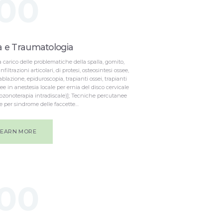
00
a e Traumatologia
a carico delle problematiche della spalla, gomito,
filtrazioni articolari, di protesi, osteosintesi ossee,
blazione, epiduroscopia, trapianti ossei, trapianti
ee in anestesia locale per ernia del disco cervicale
 (ozonoterapia intradiscale)]; Tecniche percutanee
le per sindrome delle faccette…
LEARN MORE
00