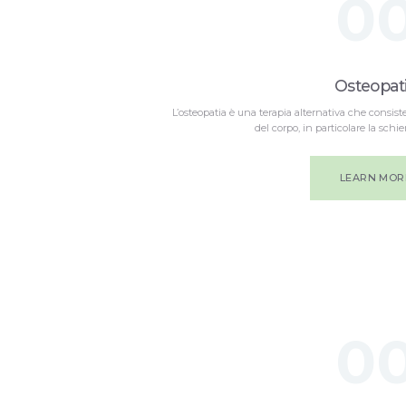
0
Osteopat
L’osteopatia è una terapia alternativa che consis
del corpo, in particolare la schiena
LEARN MOR
0