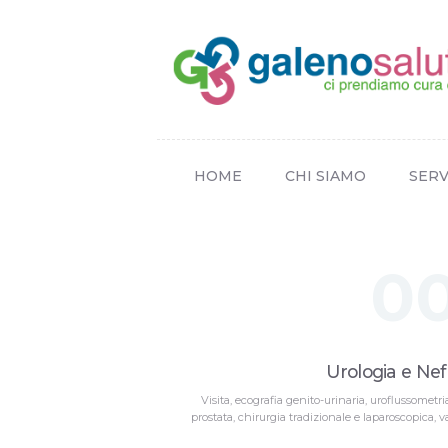
HOME
CHI SIAMO
SERV
0
Urologia e Nef
Visita, ecografia genito-urinaria, uroflussometri
prostata, chirurgia tradizionale e laparoscopica, va