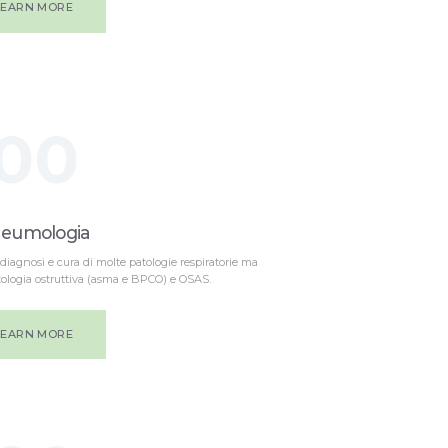
LEARN MORE
00
eumologia
 diagnosi e cura di molte patologie respiratorie ma
tologia ostruttiva (asma e BPCO) e OSAS.
LEARN MORE