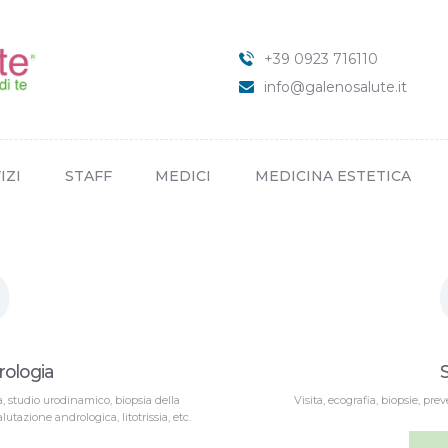
HOME
CHI SIAMO
+39 0923 716110
SERVIZI
info@galenosalute.it
STAFF
MEDICI
IZI
STAFF
MEDICI
MEDICINA ESTETICA
MEDICINA ESTETICA
NEWS
CONTATTI
0
rologia
a, studio urodinamico, biopsia della
Visita, ecografia, biopsie, pre
lutazione andrologica, litotrissia, etc.