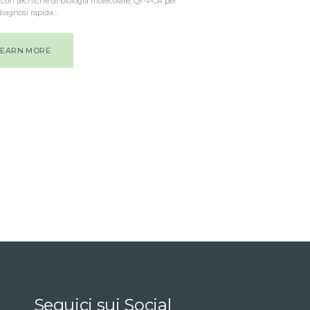
o con tecniche di biologia molecolare, QF-PCR per
diagnosi rapida…
LEARN MORE
Seguici sui Social