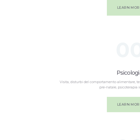
LEARN MOR
0
Psicologi
Visita, disturbi del comportamento alimentare, ter
pre-natale, psicoterapia i
LEARN MOR